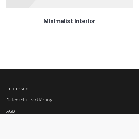
Minimalist Interior
Impressum
Datenschutzerklärung
AGB
Powered by
NonSoloEvents
, Copyright © 2023 CONNECTER All