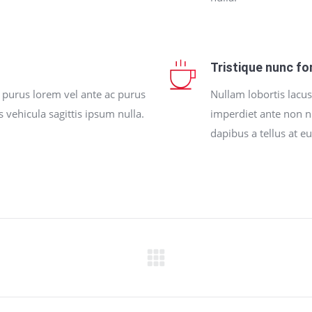
Tristique nunc fo
 purus lorem vel ante ac purus
Nullam lobortis lacus
s vehicula sagittis ipsum nulla.
imperdiet ante non n
dapibus a tellus at e
Next
project: