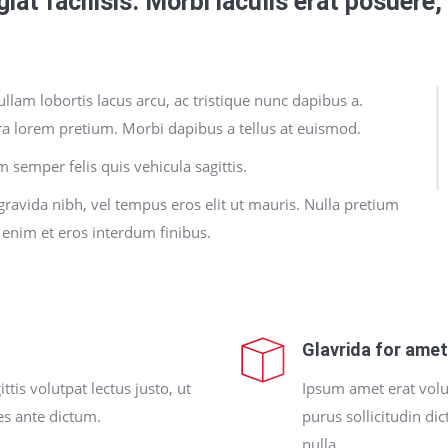
ugiat facilisis. Morbi iaculis erat posuere
lam lobortis lacus arcu, ac tristique nunc dapibus a.
ra lorem pretium. Morbi dapibus a tellus at euismod.
m semper felis quis vehicula sagittis.
 gravida nibh, vel tempus eros elit ut mauris. Nulla pretium
 enim et eros interdum finibus.
Glavrida for ame
tis volutpat lectus justo, ut
Ipsum amet erat volu
ies ante dictum.
purus sollicitudin di
nulla.