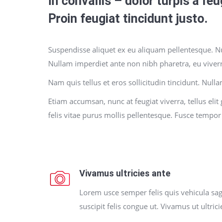
In convallis – dolor turpis a fe
Proin feugiat tincidunt justo.
Suspendisse aliquet ex eu aliquam pellentesque. Nul
Nullam imperdiet ante non nibh pharetra, eu viver
Nam quis tellus et eros sollicitudin tincidunt. Nulla
Etiam accumsan, nunc at feugiat viverra, tellus elit
felis vitae purus mollis pellentesque. Fusce tempor
Vivamus ultricies ante
Lorem usce semper felis quis vehicula sagit
suscipit felis congue ut. Vivamus ut ultric