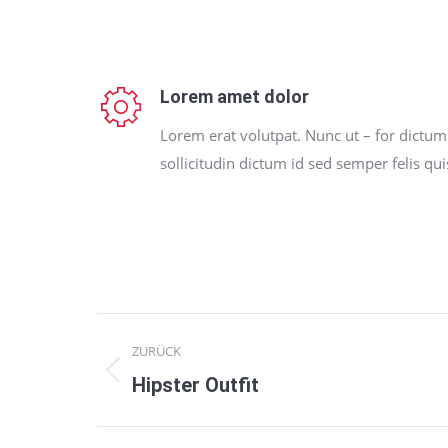
Lorem amet dolor
Lorem erat volutpat. Nunc ut – for dictum
sollicitudin dictum id sed semper felis qui
Project
ZURÜCK
navigation
Hipster Outfit
Previous
project: