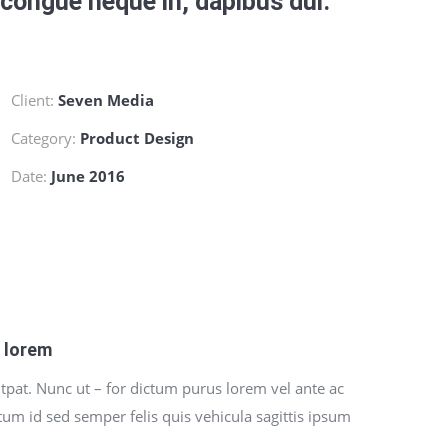
, congue neque in, dapibus dui.
Client:
Seven Media
Category:
Product Design
Date:
June 2016
t lorem
tpat. Nunc ut – for dictum purus lorem vel ante ac
ctum id sed semper felis quis vehicula sagittis ipsum